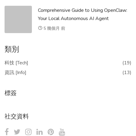
Comprehensive Guide to Using OpenClaw:
Your Local Autonomous AI Agent
5 幾個月 前
類別
科技 [Tech]
(19)
資訊 [Info]
(13)
標簽
社交資料