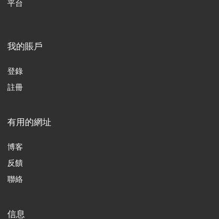
平台
我的賬戶
登錄
註冊
有用的網址
博客
反饋
聯絡
信息