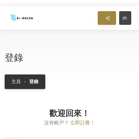
zh
登錄
主頁
登錄
歡迎回來！
沒有帳戶？
立即註冊！