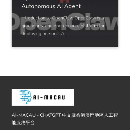
connect with your target audience.
Autonomous AI Agent
Introduction to OpenClaw OpenClaw is a
groundbreaking open-source platform for
deploying personal AI...
Startup Name Generator
Generate cool, creative, and catchy names for your
startup in seconds.
Email Subject Lines
Powerful email subject lines that increase open
rates.
AI-MACAU - CHATGPT 中文版香港澳門地區人工智
能服務平台