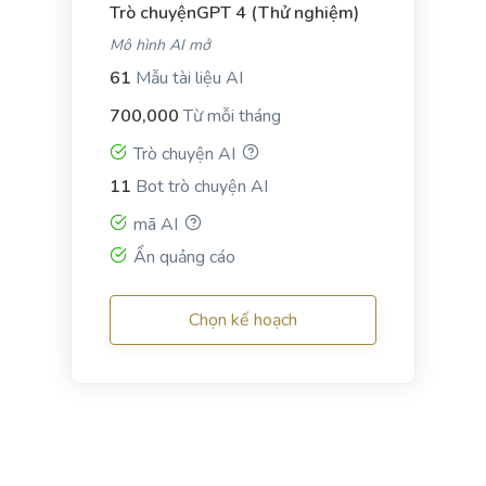
Trò chuyệnGPT 4 (Thử nghiệm)
your Facebook Ads stand out.
Mô hình AI mở
61
Mẫu tài liệu AI
700,000
Từ mỗi tháng
Trò chuyện AI
Google Ad Titles
11
Bot trò chuyện AI
Creating ads with unique and appealing titles that
entice people to click on your ad and purchase
mã AI
from your site.
Ẩn quảng cáo
Chọn kế hoạch
Google Ad Descriptions
The best-performing Google ad copy converts
visitors into customers.