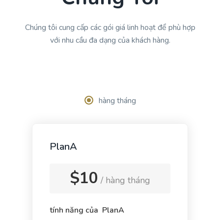
Rephrase your content in a different voice and
style to appeal to different readers.
Chúng tôi cung cấp các gói giá linh hoạt để phù hợp
với nhu cầu đa dạng của khách hàng.
Ads And Marketing Tools [廣告和營銷工具]
hàng tháng
Facebook Ads
Facebook ad copies that make your ads truly stand
out.
PlanA
$10
/ hàng tháng
Facebook Ads Headlines
tính năng của PlanA
Write catchy and convincing headlines to make