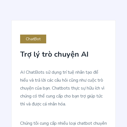
Write a few paragraphs about a subheading of
your article.
ChatBot
Blog Conclusion
Trợ lý trò chuyện AI
Create powerful conclusion that will make a
reader take action.
AI ChatBots sử dụng trí tuệ nhân tạo để
hiểu và trả lời các câu hỏi cũng như cuộc trò
chuyện của bạn. Chatbots thực sự hữu ích vì
chúng có thể cung cấp cho bạn trợ giúp tức
thì và được cá nhân hóa.
Article Writer
Create a fully complete high quality article from a
title and outline text.
Chúng tôi cung cấp nhiều loại chatbot chuyên