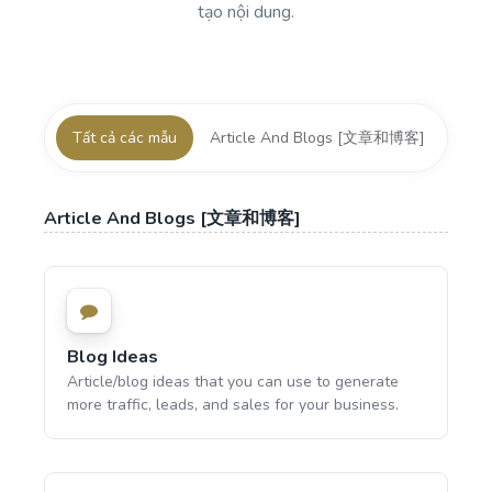
tạo nội dung.
Tất cả các mẫu
Article And Blogs [文章和博客]
Ads
Article And Blogs [文章和博客]
Blog Ideas
Article/blog ideas that you can use to generate
more traffic, leads, and sales for your business.