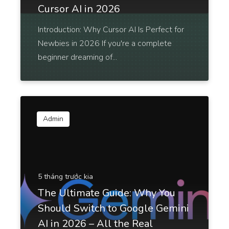
Cursor AI in 2026
App and SMS Notifications
Introduction: Why Cursor AI Is Perfect for
Notification messages for your apps, websites, and
mobile devices that keep users coming back for
Newbies in 2026 If you're a complete
more.
beginner dreaming of...
General Writing [一般寫作]
Admin
Passive to Active Voice
Easy and quick solution to converting your passive
voice sentences into active voice sentences.
5 tháng trước kia
The Ultimate Guide: Why You
Should Switch to Google Gemini
AI in 2026 – All the Real