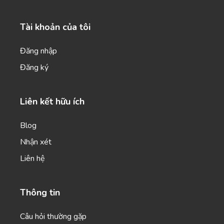
Tài khoản của tôi
Emails V2
Đăng nhập
Personalized email outreach to your target
prospects that get better results.
Đăng ký
Liên kết hữu ích
Blog
Emails
Nhận xét
Professional-looking emails that help you engage
leads and customers.
Liên hệ
Thông tin
Câu hỏi thường gặp