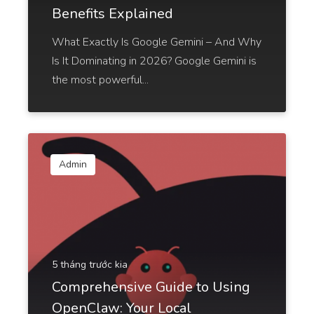
Benefits Explained
Company Vision
What Exactly Is Google Gemini – And Why
A vision that attracts the right people, clients, and
employees.
Is It Dominating in 2026? Google Gemini is
the most powerful...
Company Mission
Admin
A clear and concise statement of your company's
goals and purpose.
5 tháng trước kia
Comprehensive Guide to Using
Company Bios
OpenClaw: Your Local
Short and sweet company bio that will help you