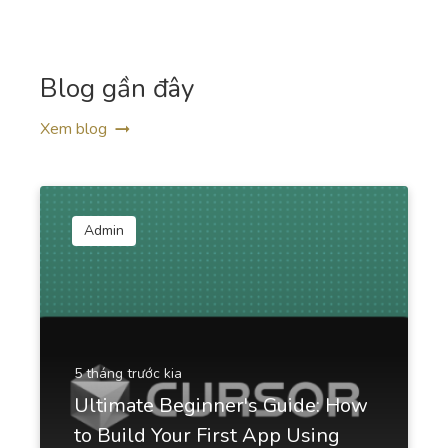
Blog gần đây
LinkedIn Ad Headlines
Xem blog
Attention-grabbing, click-inducing, and high-
converting ad headlines for Linkedin.
Admin
LinkedIn Ad Descriptions
Professional and eye-catching ad descriptions that
will make your product shine.
5 tháng trước kia
Ultimate Beginner's Guide: How
to Build Your First App Using