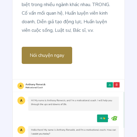
biệt trong nhiều ngành khác nhau. TRONG.
Cố vấn mối quan hệ, Huấn luyện viên kinh
doanh, Diễn giả tạo động lực, Huấn luyện
viên cuộc sống, Luật sư, Bác sĩ, v.v.
Article Rewriter
Copy an article, paste it in to the program, and
with just one click you'll have an entirely different
article to read.
Nói chuyện ngay
Article Outlines
Detailed article outlines that help you write better
content on a consistent basis.