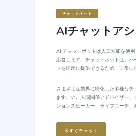
チャットボット
AIチャットア
Facebook Ads
Facebook ad copies that make your ads truly
stand out.
AI チャットボットは人工知能を使
応答します。チャットボットは、パ
トを即座に提供できるため、非常に
さまざまな業界に特化した多様なチ
Google Ad Descriptions
ます。の。人間関係アドバイザー、
The best-performing Google ad copy converts
ションスピーカー、ライフコーチ、
visitors into customers.
今すぐチャット