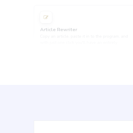
Article Rewriter
Copy an article, paste it in to the program, and
with just one click you'll have an entirely
different article to read.
Paragraph Writer
Perfectly structured paragraphs that are easy to
read and packed with persuasive words.
Ads And Marketing Tools [廣告和營銷工具]