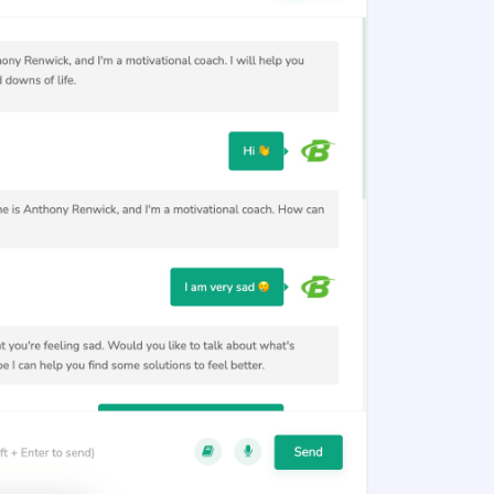
Google Ad Titles
Creating ads with unique and appealing titles
that entice people to click on your ad and
purchase from your site.
LinkedIn Ad Descriptions
Professional and eye-catching ad descriptions
that will make your product shine.