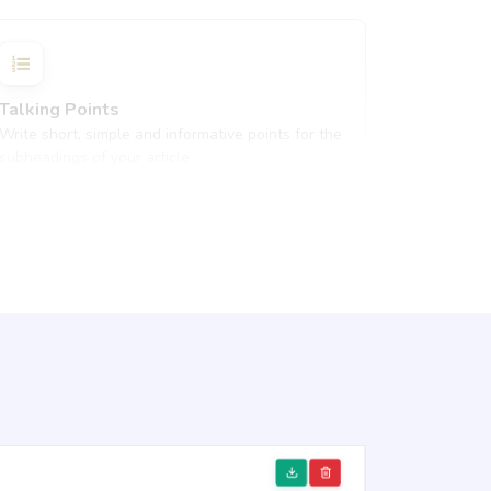
Talking Points
Write short, simple and informative points for the
subheadings of your article