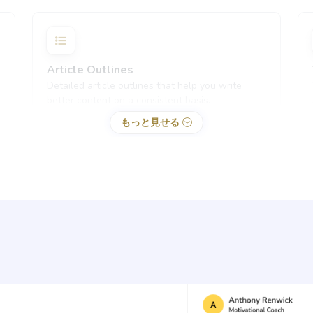
Article Outlines
Detailed article outlines that help you write
better content on a consistent basis.
もっと見せる
Content Rephrase
Rephrase your content in a different voice and
style to appeal to different readers.